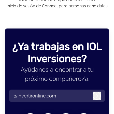
Inicio de sesión de Connect para personas candidatas
¿Ya trabajas en IOL
Inversiones?
Ayúdanos a encontrar a tu
próximo compañero/a.
@invertironline.com
Iniciar 