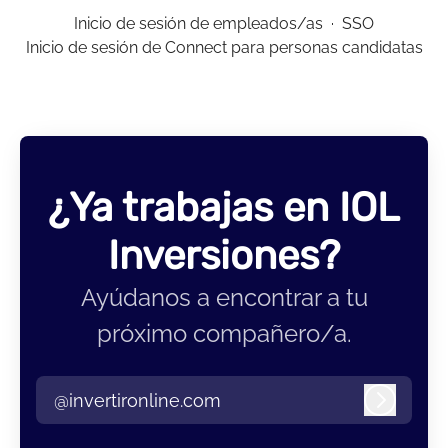
Inicio de sesión de empleados/as
·
SSO
Inicio de sesión de Connect para personas candidatas
¿Ya trabajas en IOL
Inversiones?
Ayúdanos a encontrar a tu
próximo compañero/a.
@invertironline.com
Iniciar 