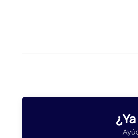
¿Ya
Ayúd