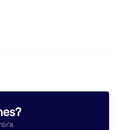
nes?
ro/a.