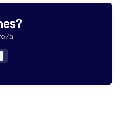
nes?
ro/a.
Iniciar sesión