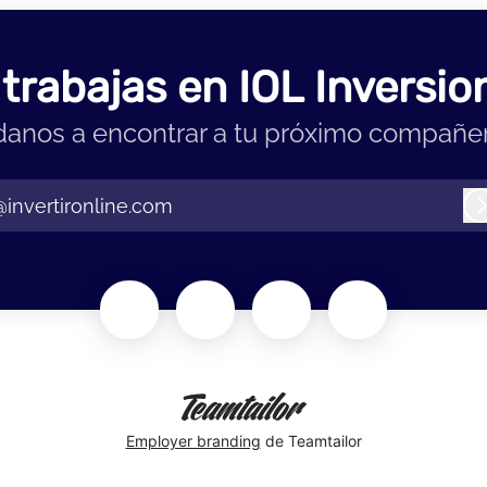
 trabajas en IOL Inversio
anos a encontrar a tu próximo compañe
@invertironline.com
Employer branding
de Teamtailor