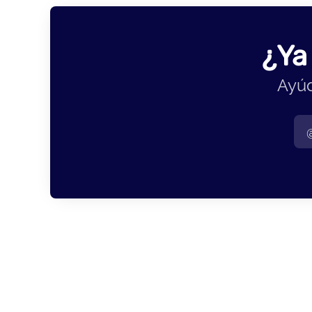
¿Ya
Ayúd