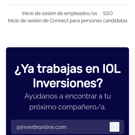
Inicio de sesión de empleados/as
·
SSO
Inicio de sesión de Connect para personas candidatas
¿Ya trabajas en IOL
Inversiones?
Ayúdanos a encontrar a tu
próximo compañero/a.
@invertironline.com
Iniciar 