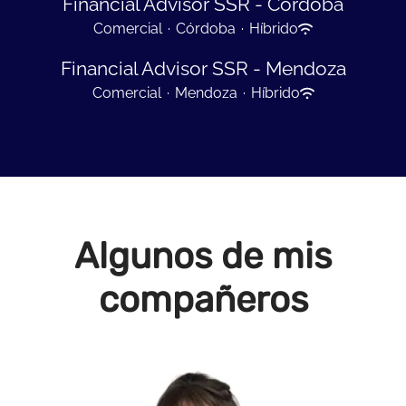
Financial Advisor SSR - Córdoba
Comercial
·
Córdoba
·
Híbrido
Financial Advisor SSR - Mendoza
Comercial
·
Mendoza
·
Híbrido
Algunos de mis
compañeros