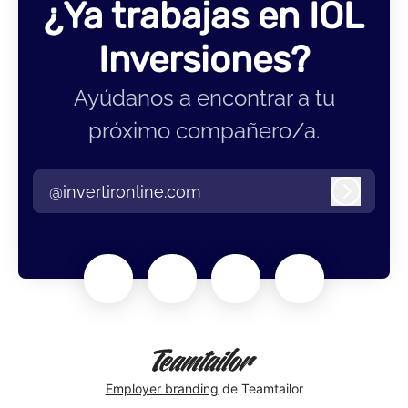
¿Ya trabajas en IOL
Inversiones?
Ayúdanos a encontrar a tu
próximo compañero/a.
@invertironline.com
Iniciar 
Employer branding
de Teamtailor